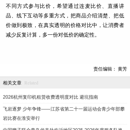
不同方式参与比价，希望通过连麦比价、直播讲
品、线下互动等多重方式，把商品介绍清楚、把低
价做到极致，在真实透明的价格对比中，让消费者
减少反复计算，多一份对低价的确定性。
责任编辑： 黄芳
Related
相关文章
2026杭州复印机租赁收费透明度对比 避坑指南
飞岩逐梦 少年争锋——江苏省第二十一届运动会青少年部攀
岩比赛在淮安举行