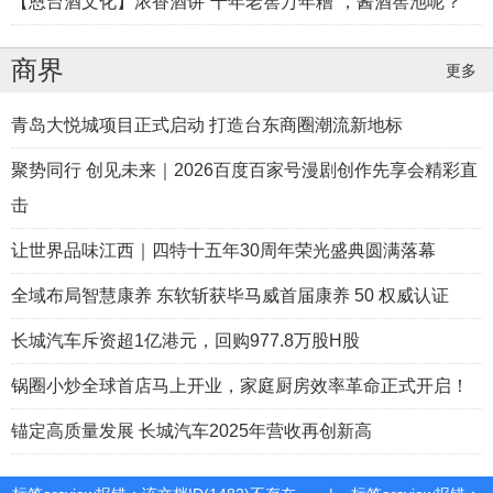
【恩台酒文化】浓香酒讲“千年老窖万年糟”，酱酒窖池呢？
商界
更多
青岛大悦城项目正式启动 打造台东商圈潮流新地标
「汽水音乐潮音派对」成都开躁！暑假最后
聚势同行 创见未来｜2026百度百家号漫剧创作先享会精彩直
一个音乐节，包好耍！
击
让世界品味江西｜四特十五年30周年荣光盛典圆满落幕
全域布局智慧康养 东软斩获毕马威首届康养 50 权威认证
长城汽车斥资超1亿港元，回购977.8万股H股
锅圈小炒全球首店马上开业，家庭厨房效率革命正式开启！
第十三届中国90后作家联谊会在合肥成功举
锚定高质量发展 长城汽车2025年营收再创新高
办