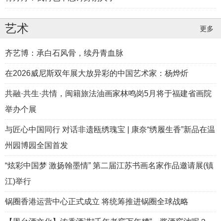
艺术
更多
国际高端家电加速“反向出海” 京东成冰箱洗衣
齐艺博：承白石风骨，续丹青血脉
机品牌入华首选阵地
在2026威尼斯双年展大放异彩的中国艺术家：杨烨炘
共融·共生·共情，闽籍旅法油画家林鸣岗5月将于福建省画院
举办个展
与匠心中国同行 对话非遗瓯绣瑰宝 | 康奈“绣履生香”新品在温
州园博园全国首发
舒适户外新主张 | 康奈·云雷征途户外鞋新品
“炫彩中国梦 激扬翰墨情” 第二届江苏书画名家作品邀请展(镇
江)举行
全国首发 付辛博与你共启征途之“履
锅圈香港运营中心正式成立 将统筹推进锅圈全球战略