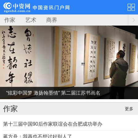
作家
艺术
商界
“炫彩中国梦 激扬翰墨情” 第二届江苏书画名
家作品邀请展(镇江)举行
作家
更多
第十三届中国90后作家联谊会在合肥成功举办
蒋方舟：我再也不想讨好别人了