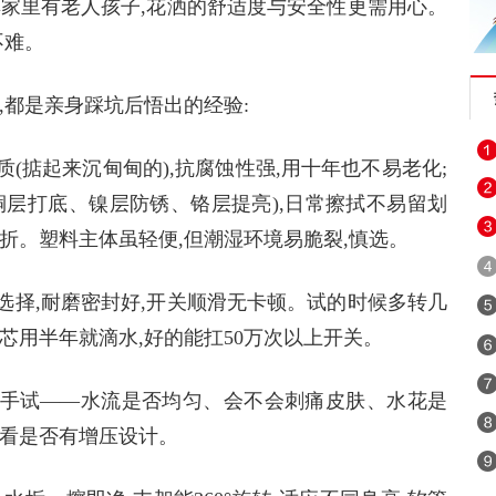
其家里有老人孩子,花洒的舒适度与安全性更需用心。
不难。
,都是亲身踩坑后悟出的经验:
质
(掂起来沉甸甸的),抗腐蚀性强,用十年也不易老化;
铜层打底、镍层防锈、铬层提亮),日常擦拭不易留划
折。塑料主体虽轻便,但潮湿环境易脆裂,慎选。
选择
,耐磨密封好,开关顺滑无卡顿。试的时候多转几
芯用半年就滴水,好的能扛50万次以上开关。
手试
——水流是否均匀、会不会刺痛皮肤、水花是
点看是否有增压设计。