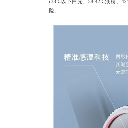
(38℃以下白光、38-42℃淡粉
险。