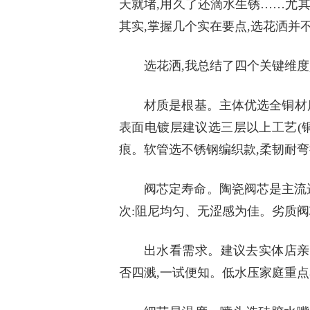
天就堵,用久了还滴水生锈……尤
其实,掌握几个实在要点,选花洒并
选花洒
,我总结了四个关键维度
材质是根基。主体优选全铜材
表面电镀层建议选三层以上工艺(
痕。软管选不锈钢编织款,柔韧耐弯
阀芯定寿命。陶瓷阀芯是主流
次:阻尼均匀、无涩感为佳。劣质阀
出水看需求。建议去实体店亲
否四溅,一试便知。低水压家庭重