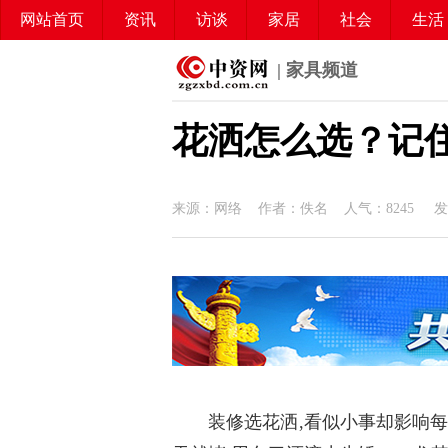
网站首页
资讯
访谈
家居
社会
生活
| 家具频道
花洒怎么选？记
来源：网络 作者：佚名 人气：
8245
发布
装修选花洒
,看似小事却影响