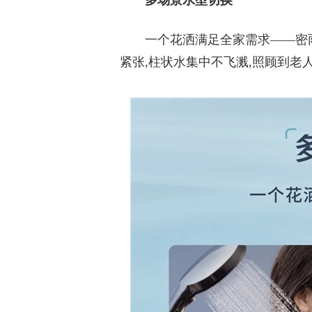
多场景水型切换
一个花洒满足全家需求
——密
紧张,柱状水集中不飞溅,照顾到老