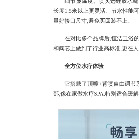
细节显温度。喷头选硅胶水嘴
长度1.5米以上更灵活。节水性能
量好接口尺寸,避免买回装不上。
在对比多个品牌后
,恒洁卫浴
和阀芯上做到了行业高标准,更在
全方位水疗体验
它搭载了顶喷
+背喷自由调节系
部,像在家做水疗SPA,特别适合缓