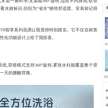
,水垢一擦即净;支架能360°旋转,适应不同身高;软管
可看水效标识,但别为“省水”牺牲舒适度。安装前记得
的T8智享系列花洒让我觉得特别踏实。它不仅在材质
人性化功能设计上给了我惊喜。
科
东
统,背喷模式支持360°旋转,雾状水柱能覆盖整个背
解一天的腰酸背痛。
花
·
容
·
家
·