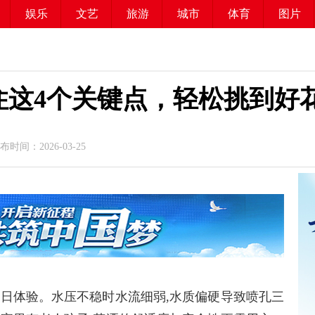
娱乐
文艺
旅游
城市
体育
图片
住这4个关键点，轻松挑到好
时间：2026-03-25
每日体验。水压不稳时水流细弱,水质偏硬导致喷孔三