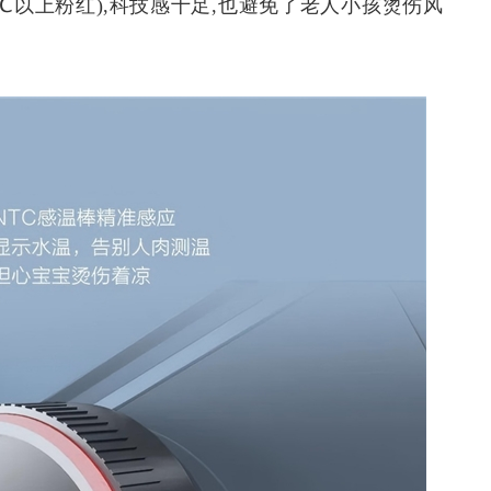
、42℃以上粉红),科技感十足,也避免了老人小孩烫伤风