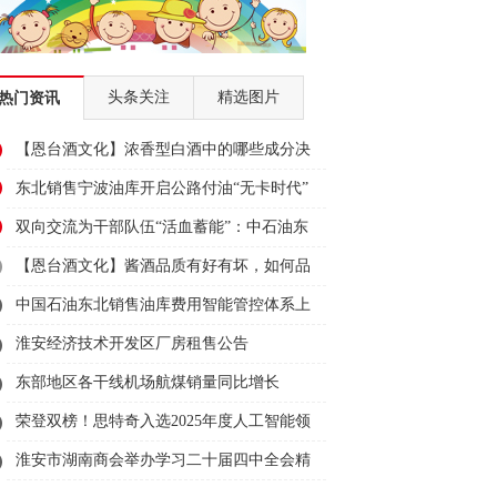
头条关注
精选图片
热门资讯
【恩台酒文化】浓香型白酒中的哪些成分决
定酒质的好坏？
东北销售宁波油库开启公路付油“无卡时代”
双向交流为干部队伍“活血蓄能”：中石油东
北销售畅通交流通道 推动干部快速成长
【恩台酒文化】酱酒品质有好有坏，如何品
出？
中国石油东北销售油库费用智能管控体系上
线运行
淮安经济技术开发区厂房租售公告
东部地区各干线机场航煤销量同比增长
26.8%
荣登双榜！思特奇入选2025年度人工智能领
军企业100强、百大AI产品两大榜单
淮安市湖南商会举办学习二十届四中全会精