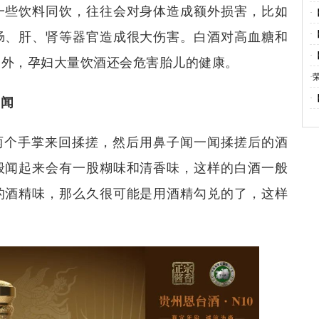
一些饮料同饮，往往会对身体造成额外损害，比如
·
·
肠、肝、肾等器官造成很大伤害。白酒对高血糖和
·
另外，孕妇大量饮酒还会危害胎儿的健康。
·
1
·
一闻
等
两个手掌来回揉搓，然后用鼻子闻一闻揉搓后的酒
般闻起来会有一股糊味和清香味，这样的白酒一般
的酒精味，那么久很可能是用酒精勾兑的了，这样