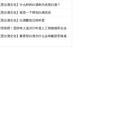
【恩台酒文化】什么样的白酒称为优质白酒？
【恩台酒文化】摇晃一下辨别白酒优劣
【恩台酒文化】白酒酿造过程科普
荣登双榜！思特奇入选2025年度人工智能领军企业
00强、百大AI产品两大榜单
【恩台酒文化】酱香型白酒为什么会有酸甜苦辣咸
味道