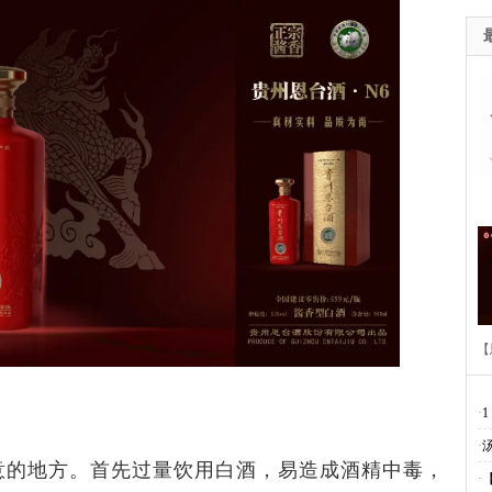
【
·
1
·
意的地方。首先过量饮用白酒，易造成酒精中毒，
·