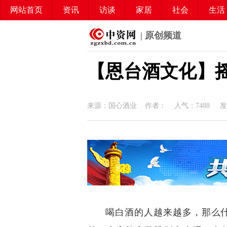
网站首页
资讯
访谈
家居
社会
生活
| 原创频道
【恩台酒文化】
来源：国心酒业 作者： 人气：
7488
发布
喝白酒的人越来越多，那么