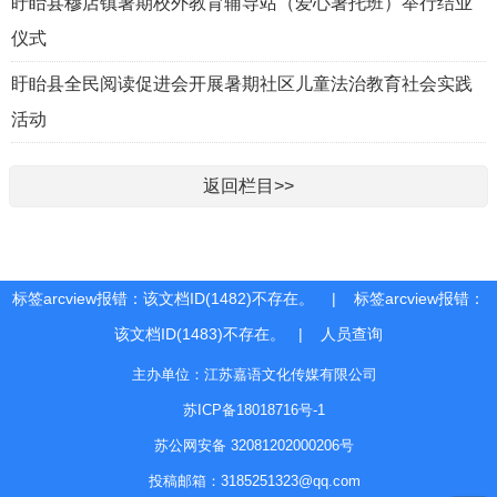
盱眙县穆店镇暑期校外教育辅导站（爱心暑托班）举行结业
仪式
盱眙县全民阅读促进会开展暑期社区儿童法治教育社会实践
活动
返回栏目>>
标签arcview报错：该文档ID(1482)不存在。 | 标签arcview报错：
该文档ID(1483)不存在。 |
人员查询
主办单位：江苏嘉语文化传媒有限公司
苏ICP备18018716号-1
苏公网安备 32081202000206号
投稿邮箱：3185251323@qq.com