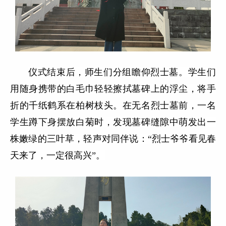
仪式结束后，师生们分组瞻仰烈士墓。学生们
用随身携带的白毛巾轻轻擦拭墓碑上的浮尘，将手
折的千纸鹤系在柏树枝头。在无名烈士墓前，一名
学生蹲下身摆放白菊时，发现墓碑缝隙中萌发出一
株嫩绿的三叶草，轻声对同伴说：
“烈士爷爷看见春
天来了，一定很高兴”。