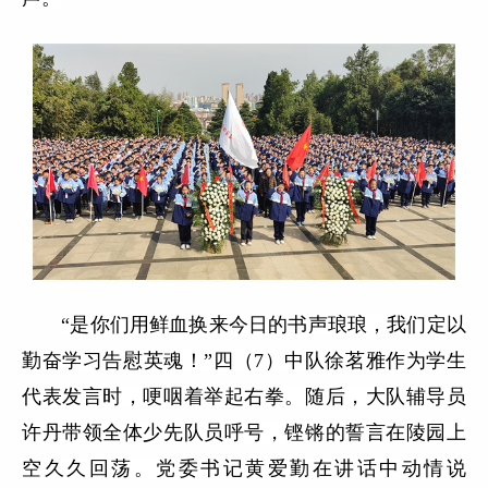
“是你们用鲜血换来今日的书声琅琅，我们定以
勤奋学习告慰英魂！”四（7）中队徐茗雅作为学生
代表发言时，哽咽着举起右拳。随后，大队辅导员
许丹带领全体少先队员呼号，铿锵的誓言在陵园上
空久久回荡。党委书记黄爱勤在讲话中动情说