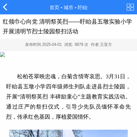
首页
•
城市
•
盱眙
红领巾心向党 清明祭英烈——盱眙县五墩实验小学
开展清明节烈士陵园祭扫活动
发布时间:
2025-04-01
浏览:
9879
次 作者:王亚方
松柏苍翠映忠魂，白菊含情寄哀思。
3月31日，
盱眙县五墩小学四年级师生列队走进县烈士陵园，
开展“清明祭英烈 丰碑励童心”主题教育实践活动。
通过庄严的祭扫仪式，引导少先队员缅怀革命先
烈，传承红色基因，厚植爱国情怀。