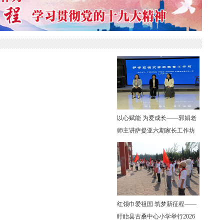
以心赋能 为爱成长——郭娟老
师主讲萨提亚六期家长工作坊
圆满落幕
红领巾爱祖国 筑梦新征程——
盱眙县古桑中心小学举行2026