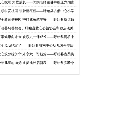
以心赋能 为爱成长——郭娟老师主讲萨提亚六期家
工作坊圆满落幕
红领巾爱祖国 筑梦新征程——盱眙县古桑中心小学
工委安全教育活动走进
工委开展慈善"隔
行2026年一年级新队员入队仪式
安全教育进校园 护航成长筑平安——盱眙县穆店镇
工委安全教育活动走进维桥中心小学
盱眙县慈善总会、盱眙县爱心公益协会和穆店镇关
委开展慈善"隔代六一结善缘&
童享健康向未来 欢乐六一伴成长——盱眙县河桥中
小学开展为儿童送健康主题活动
这个瓜我吃定了——盱眙县城南中心幼儿园开展庆
一西瓜清凉狂欢节活动
童心筑梦绽芳华 乐享六一谱新篇——盱眙县古桑街
开展捐资助学暨庆“六一”主题活动
少年儿童心向党 逐梦成长启新程——盱眙县实验小
第一分校庆六一联欢活动圆满落幕