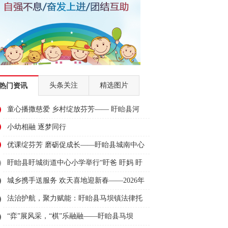
头条关注
精选图片
热门资讯
童心播撒慈爱 乡村绽放芬芳—— 盱眙县河
桥中心小学少年宫举办“争做慈爱好少年”庆
小幼相融 逐梦同行
六一
优课绽芬芳 磨砺促成长——盱眙县城南中心
幼儿园青年教师优课评比活动
盱眙县盱城街道中心小学举行“盱爸 盱妈 盱
娃”结对仪式
城乡携手送服务 欢天喜地迎新春——2026年
盱眙县文化科技卫生“三下乡”暨马坝镇年货
法治护航，聚力赋能：盱眙县马坝镇法律托
管服务助力企业稳健前行
“弈”展风采，“棋”乐融融——盱眙县马坝