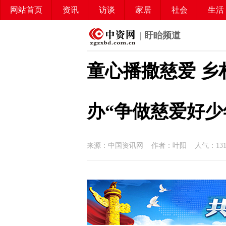
网站首页
资讯
访谈
家居
社会
生活
| 盱眙频道
童心播撒慈爱 乡
办“争做慈爱好少
来源：中国资讯网 作者：叶阳 人气：
13