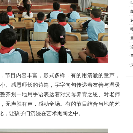
·
长
·
关
举
·
关
·
工
·
心
·
六
·
道
·
学
题，节目内容丰富，形式多样，有的用清澈的童声，
小、感恩师长的诗篇，字字句句传递着友善与温暖
整齐划一地用手语表达着对父母养育之恩、对老师
，无声胜有声，感动全场。有的节目结合当地的艺
化，让孩子们沉浸在艺术熏陶之中。