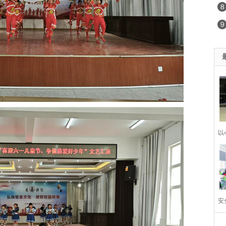
以
娟
安
筑