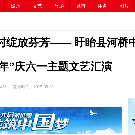
娱乐
文艺
旅游
城市
体育
图片
村绽放芬芳—— 盱眙县河桥
年”庆六一主题文艺汇演
1433
发布时间：2025-05-30