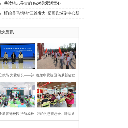
镇“庆五一”第一届顺之晟“好戈戈”杯象棋争
共读镇志寻古韵 结对关爱润童心
霸
盱眙县马坝镇“三维发力”擘画县域副中心新
画卷
最火资讯
心赋能 为爱成长——郭
红领巾爱祖国 筑梦新征程
老师主讲萨提亚六期家
——盱眙县古桑中心小学
长工作坊圆满落幕
举行2026年一年级新队
全教育进校园 护航成长
盱眙县慈善总会、盱眙县
平安——盱眙县穆店镇
爱心公益协会和穆店镇关