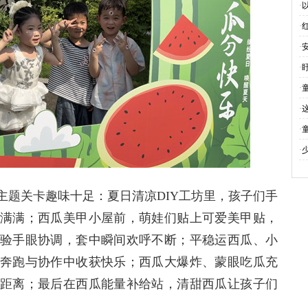
·
长
·
关
举
·
关
·
工
·
心
·
六
·
道
·
学
主题关卡趣味十足：夏日清凉DIY工坊里，孩子们手
满满；西瓜美甲小屋前，萌娃们贴上可爱美甲贴，
验手眼协调，套中瞬间欢呼不断；平稳运西瓜、小
奔跑与协作中收获快乐；西瓜大爆炸、蒙眼吃瓜充
距离；最后在西瓜能量补给站，清甜西瓜让孩子们