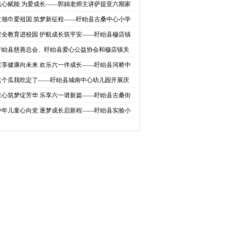
以心赋能 为爱成长——郭娟老师主讲萨提亚六期家
工作坊圆满落幕
红领巾爱祖国 筑梦新征程——盱眙县古桑中心小学
工委安全教育活动走进
工委开展慈善"隔
行2026年一年级新队员入队仪式
安全教育进校园 护航成长筑平安——盱眙县穆店镇
工委安全教育活动走进维桥中心小学
盱眙县慈善总会、盱眙县爱心公益协会和穆店镇关
委开展慈善"隔代六一结善缘&
童享健康向未来 欢乐六一伴成长——盱眙县河桥中
小学开展为儿童送健康主题活动
这个瓜我吃定了——盱眙县城南中心幼儿园开展庆
一西瓜清凉狂欢节活动
童心筑梦绽芳华 乐享六一谱新篇——盱眙县古桑街
开展捐资助学暨庆“六一”主题活动
少年儿童心向党 逐梦成长启新程——盱眙县实验小
第一分校庆六一联欢活动圆满落幕