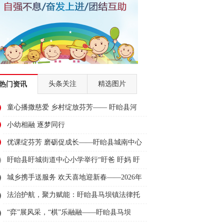
头条关注
精选图片
热门资讯
童心播撒慈爱 乡村绽放芬芳—— 盱眙县河
桥中心小学少年宫举办“争做慈爱好少年”庆
小幼相融 逐梦同行
六一
优课绽芬芳 磨砺促成长——盱眙县城南中心
幼儿园青年教师优课评比活动
盱眙县盱城街道中心小学举行“盱爸 盱妈 盱
娃”结对仪式
城乡携手送服务 欢天喜地迎新春——2026年
盱眙县文化科技卫生“三下乡”暨马坝镇年货
法治护航，聚力赋能：盱眙县马坝镇法律托
管服务助力企业稳健前行
“弈”展风采，“棋”乐融融——盱眙县马坝