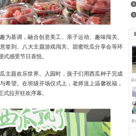
趣为基调，融合创意美工、亲子运动、趣味闯关、
意签到、八大主题游戏闯关、甜蜜吃瓜分享会等环
浸式感受节日喜悦。
瓜主题欢乐世界。入园时，孩子们用西瓜种子完成
以
与希望。在班级开场仪式上，老师送上温馨祝福，
正式拉开狂欢序幕。
娟
安
筑