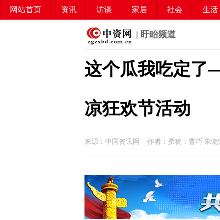
网站首页
资讯
访谈
家居
社会
生活
| 盱眙频道
这个瓜我吃定了
凉狂欢节活动
来源：中国资讯网 作者：撰稿：曹巧 朱晓