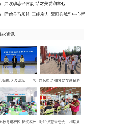
镇“庆五一”第一届顺之晟“好戈戈”杯象棋争
共读镇志寻古韵 结对关爱润童心
霸
盱眙县马坝镇“三维发力”擘画县域副中心新
画卷
最火资讯
心赋能 为爱成长——郭
红领巾爱祖国 筑梦新征程
老师主讲萨提亚六期家
——盱眙县古桑中心小学
长工作坊圆满落幕
举行2026年一年级新队
全教育进校园 护航成长
盱眙县慈善总会、盱眙县
平安——盱眙县穆店镇
爱心公益协会和穆店镇关