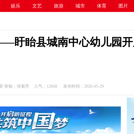
娱乐
文艺
旅游
城市
体育
图片
——盱眙县城南中心幼儿园开
荣 审核：张菊芳 人气：
12668
发布时间：2026-05-29