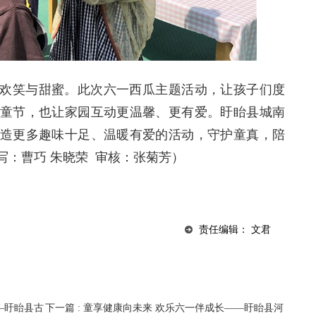
欢笑与甜蜜。此次六一西瓜主题活动，让孩子们度
童节，也让家园互动更温馨、更有爱。盱眙县城南
造更多趣味十足、温暖有爱的活动，守护童真，陪
写：曹巧
朱晓荣
审核：张菊芳）
责任编辑： 文君
—盱眙县古
下一篇
: 童享健康向未来 欢乐六一伴成长——盱眙县河