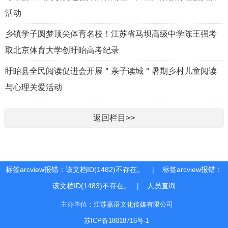
活动
乡镇学子圆梦顶尖体育名校！江苏省马坝高级中学陈王强考
取北京体育大学创盱眙高考纪录
盱眙县全民阅读促进会开展＂亲子读城＂暑期乡村儿童阅读
与心理关爱活动
返回栏目>>
标签arcview报错：该文档ID(1482)不存在。 | 标签arcview报错：
该文档ID(1483)不存在。 |
人员查询
主办单位：江苏嘉语文化传媒有限公司
苏ICP备18018716号-1