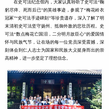
在史可法纪念馆内，大家认真聆听了史可法
“鞠
躬尽瘁、死而后已”的英雄事迹，参观了“梅花岭衣
冠冢”“史可法手迹碑刻”等珍贵遗存，深入了解了明
末清初史可法坚守扬州、抵御外敌的悲壮历程。史
可法“数点梅花亡国泪，二分明月故臣心”的爱国情
怀与民族气节，让在场的每一位党员深受震撼，深
刻体会到
仁人志士
为国家和民族大义挺身而出的崇
高精神，进一步坚定了理想信念。