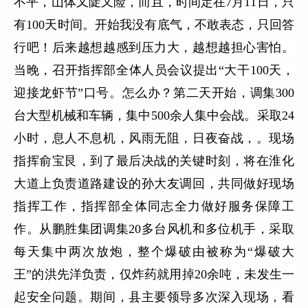
不平，山体又陡又险，而且，时间定在7月11日，只
有100天时间。开始我没有底气，不敢表态，只回答
行吧！后来越想越感到压力大，越想越担心害怕。
当晚，召开指挥部全体人员会议提出
“
大干100天，
迎接龙虾节”口号。怎么办？第二天开始，调集300
台大型机械和车辆，集中500余人集中会战。采取24
小时，息人不息机，风雨无阻，日夜奋战，。现场
指挥俞宝艮，到了最后决战的关键时刻，将在淮化
大道上负责道路建设的孙大友调回，共同做好现场
指挥工作，指挥部全体同志全力做好服务保障工
作。从鹏胜集团调集20多台风机和多位机手，采取
每天集中两次放炮，整个爆破由被称为“爆破大
王”的洪先洋负责，
仅炸药就用掉20余吨，
未发生一
起安全问题。期间，县主要领导多次深入现场，看