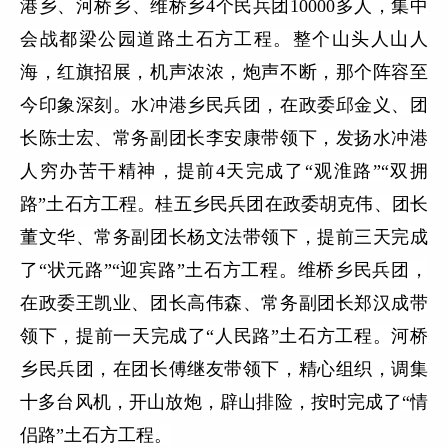
港乡、河桥乡、维桥乡4个民兵团10000多人，集中
会战都梁公园道路土石方工程。整个山头人山人
海，红旗招展，机声浓浓，炮声不断，那个阵容至
今印象深刻。水冲港乡民兵团，在政委邱金义、团
长陈士宏、常务副团长李安康带领下，发扬水冲港
人穷办苦干精神，提前4天完成了“观淮路”“双拥
路”土石方工程。桂五乡民兵团在政委胡克伟、团长
董文华、常务副团长杨文法带领下，提前三天完成
了“状元路”“迎宾路”土石方工程。维桥乡民兵团，
在政委王凯业、团长高伟森、常务副团长郑汉成带
领下，提前一天完成了“人民路”土石方工程。河桥
乡民兵团，在团长傅继友带领下，精心组织，调集
十多台风机，开山放炮，辟山排险，按时完成了“情
侣路”土石方工程。