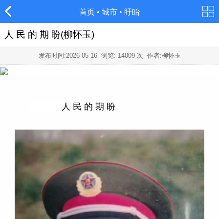
首页
•
城市
•
盱眙
人 民 的 期 盼(柳怀玉)
发布时间:
2026-05-16
浏览:
14009
次 作者:柳怀玉
人 民 的 期 盼