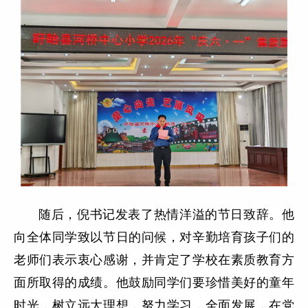
随后，倪书记发表了热情洋溢的节日致辞。他
向全体同学致以节日的问候，对辛勤培育孩子们的
老师们表示衷心感谢，并肯定了学校在素质教育方
面所取得的成绩。他鼓励同学们要珍惜美好的童年
时光，树立远大理想，努力学习，全面发展，在党