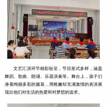
文艺汇演环节精彩纷呈，节目形式多样，涵盖
舞蹈、歌曲、朗诵、乐器演奏等。舞台上，孩子们
身着绚丽多彩的服装，用稚嫩却充满激情的表演展
现出他们对生活的热爱和对梦想的追求。