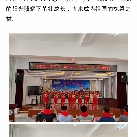
的阳光照耀下茁壮成长，将来成为祖国的栋梁之
材。