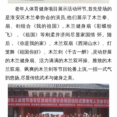
老年人体育健身项目展示活动环节,首先登场的
是淮安区木兰拳协会的演员,他们展示了木兰拳、
扇、剑组合《我的祖国》, 木兰健身扇《彩蝶纷
飞》，《祖国》等刚柔并济间尽显家国情
怀。随
后，《你是我的家》、木兰双扇《西湖山水》、灯
笼舞《祖国你好》、木兰剑《千古一醉》,灵动舒展
的木兰健身扇、活力满满的木兰双环操、雅致的木
兰双扇、飒爽的木兰剑等节目轮番上演,一招一式气
韵悠扬,尽显传统武术与健身之美。