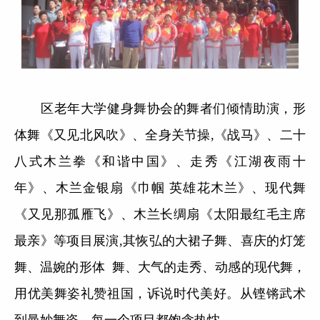
区老年大学健身舞协会的舞者们倾情助演，形
体舞《又见北风吹》、全身关节操,《战马》、二十
八式木兰拳《和谐中国》、走秀《江湖夜雨十
年》、木兰金银扇《巾帼 英雄花木兰》、现代舞
《又见那孤雁飞》、木兰长绸扇《太阳最红毛主席
最亲》等项目展演,其恢弘的大裙子舞、喜庆的灯笼
舞、温婉的形体 舞、大气的走秀、动感的现代舞，
用优美舞姿礼赞祖国，诉说时代美好。从铿锵武术