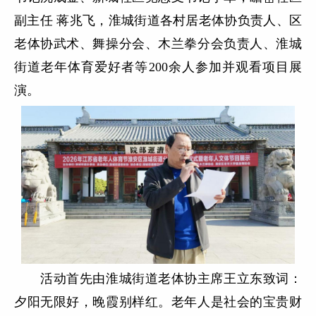
副主任 蒋兆飞，淮城街道各村居老体协负责人、区
老体协武术、舞操分会、木兰拳分会负责人、淮城
街道老年体育爱好者等200余人参加并观看项目展
演。
活动首先由淮城街道老体协主席王立东致词：
夕阳无限好，晚霞别样红。老年人是社会的宝贵财