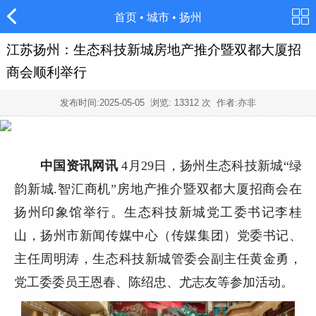
首页
•
城市
•
扬州
江苏扬州：生态科技新城房地产推介暨双都大厦招
商会顺利举行
发布时间:
2025-05-05
浏览:
13312
次 作者:亦非
中国资讯网讯
4
月
29
日，
扬州
生态科技新城
“
绿
韵新城
.
智汇商机
”
房地产推介暨双都大厦招商会在
扬州印象馆举行。生态科技新城党工委书记李桂
山，扬州市新闻传媒中心（传媒集团）党委书记、
主任周明涛，生态科技新城管委会副主任黄金勇，
党工委委员王恩春、陈绍忠、尤志友等参加活动。