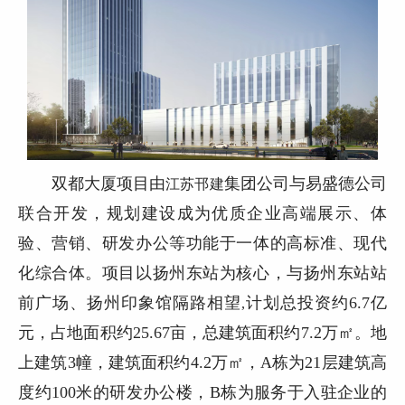
双都大厦项目由
集团公司与易盛德公司
江苏邗建
联合开发，规划建设成为优质企业高端展示、体
验、营销、研发办公等功能于一体的高标准、现代
化综合体。项目以扬州东站为核心，与扬州东站站
前广场、扬州印象馆隔路相望
计划总投资约
6.7
亿
,
元，占地面积约
25.67
亩，总建筑面积约
7.2
万㎡。地
上建筑
3
幢，建筑面积约
4.2
万㎡，
A
栋为
21
层建筑高
度约
100
米的研发办公楼，
B
栋为服务于入驻企业的