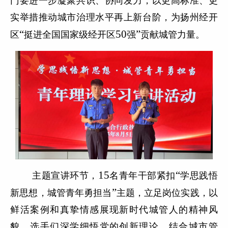
门要进一步凝聚共识、协同发力，以更高标准、更
实举措推动城市治理水平再上新台阶，为扬州经开
“
50
”
区
挺进全国国家级经开区
强
贡献城管力量。
15
“
主题宣讲环节，
名青年干部紧扣
学思践悟
”
新思想，城管青年勇担当
主题，立足岗位实践，以
鲜活案例和真挚情感展现新时代城管人的精神风
貌。选手们深学细悟党的创新理论，结合城市管