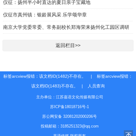
仪征：扬州半小时直达的夏日亲子宝藏地
仪征市真州镇：银龄展风采 乐学颂华章
南京大学党委常委、常务副校长郑海荣来扬州化工园区调研
返回栏目>>
标签arcview报错：该文档ID(1482)不存在。 | 标签arcview报错：
该文档ID(1483)不存在。 |
人员查询
主办单位：江苏嘉语文化传媒有限公司
苏ICP备18018716号-1
苏公网安备 32081202000206号
投稿邮箱：3185251323@qq.com
嘉语传媒 版权所有