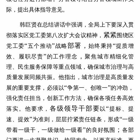
际，提出具体指导意见。
韩巨贤在总结讲话中强调，全局上下要深入贯
紧紧
彻落实区党工委第八次扩大会议精神，
围绕区
“
”
部署，
“
党工委
五个推动
战略
始终秉持
提质增
”
，
效、履职尽责
的工作理念
聚焦城市精细化管
理、民生服务保障等重点领域，确保城市治理与高
质量发展同频共振。他指出，城市治理是高质量发
“
”
展的重要支撑，必须以
争第一、创唯一
的冲劲，
强化责任担当，创新工作方法，确保各项任务高效
各级领导干部要
“
落实。他要求，
以
提标、提
”
“
速、提效
为准则，层层拧紧责任链条，形成
一级
”
；
带着一级干，一级做给一级看
的良好氛围
各部