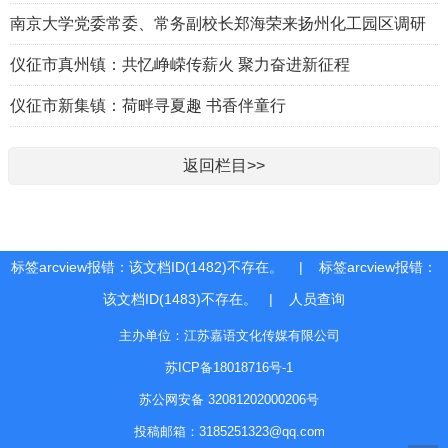
南京大学党委常委、常务副校长郑海荣来扬州化工园区调研
仪征市真州镇：共忆峥嵘传薪火 聚力奋进新征程
仪征市新集镇：荷畔寻夏趣 书香伴童行
返回栏目>>
标签arcview报错：该文档ID(1482)不存在。 | 标签arcview报错：
该文档ID(1483)不存在。 |
人员查询
主办单位：江苏嘉语文化传媒有限公司
苏ICP备18018716号-1
苏公网安备 32081202000206号
投稿邮箱：3185251323@qq.com