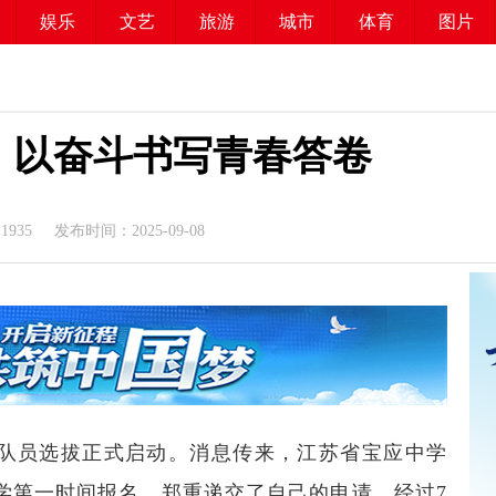
娱乐
文艺
旅游
城市
体育
图片
：以奋斗书写青春答卷
11935
发布时间：2025-09-08
超”队员选拔正式启动。消息传来，江苏省宝应中学
学第一时间报名，郑重递交了自己的申请。经过7