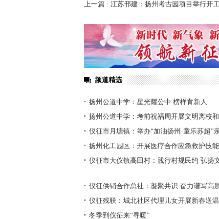
上一篇
: 江苏邗建：扬州考古园项目举行开
频道精选
扬州公道中学：星光耀公中 榜样育新人
扬州公道中学：考前祝福周开展文明离校和
仪征市月塘镇：举办“加油扬州·童乐苏超”
一
扬州化工园区：开展医疗合作应急救护技能
仪征市大仪镇高田村：践行村规民约 弘扬
仪征供销合作总社：凝聚共识 奋力谱写高
仪征残联：城北社区代理儿女开展新春送温
冬季到仪征来“寻暖”