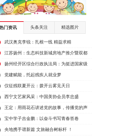
头条关注
精选图片
热门资讯
武汉奥克李锐：扎根一线 精益求精
江苏扬州：生态科技新城房地产推介暨双都
大厦招商会顺利举行
扬州经开区综合行政执法局：为挺进国家级
经开区50强贡献城管力量
党建赋能，托起残疾人就业梦
仪征残联夏开云：拨开云雾见天日
西宁文艺家风采：中国美协会员李忠盛
王定：用雨花石讲述党的故事，传播党的声
音
宝中学子吉金鹏：以奋斗书写青春答卷
央地携手谱新篇 文旅融合树标杆 ！