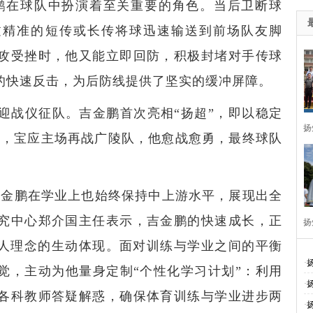
鹏在球队中扮演着至关重要的角色。当后卫断球
过精准的短传或长传将球迅速输送到前场队友脚
攻受挫时，他又能立即回防，积极封堵对手传球
的快速反击，为后防线提供了坚实的缓冲屏障。
队迎战仪征队。吉金鹏首次亮相“扬超”，即以稳定
扬
6日，宝应主场再战广陵队，他愈战愈勇，最终球队
吉金鹏在学业上也始终保持中上游水平，展现出全
究中心郑介国主任表示，吉金鹏的快速成长，正
扬
育人理念的生动体现。面对训练与学业之间的平衡
周
·
觉，主动为他量身定制“个性化学习计划”：利用
·
各科教师答疑解惑，确保体育训练与学业进步两
·