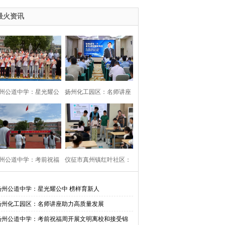
最火资讯
州公道中学：星光耀公
扬州化工园区：名师讲座
中 榜样育新人
助力高质量发展
州公道中学：考前祝福
仪征市真州镇红叶社区：
开展文明离校和接受锦
校社共建邻里情 用心守护
扬州公道中学：星光耀公中 榜样育新人
扬州化工园区：名师讲座助力高质量发展
旗活动
伴成长
扬州公道中学：考前祝福周开展文明离校和接受锦