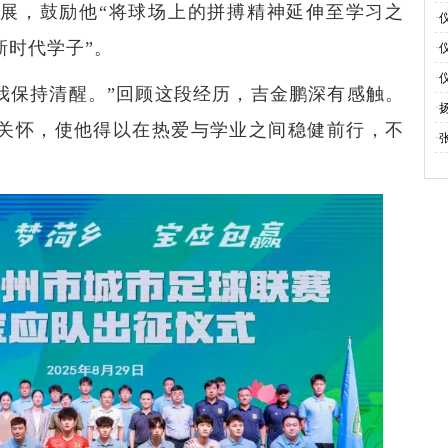
展，鼓励他“将球场上的拼搏精神延伸至学习之
旗
·
新时代学子”。
伴
·
电
·
我保持清醒。”回顾这段经历，吉金鹏深有感触。
活
·
关怀，使他得以在热爱与学业之间稳健前行，不
·