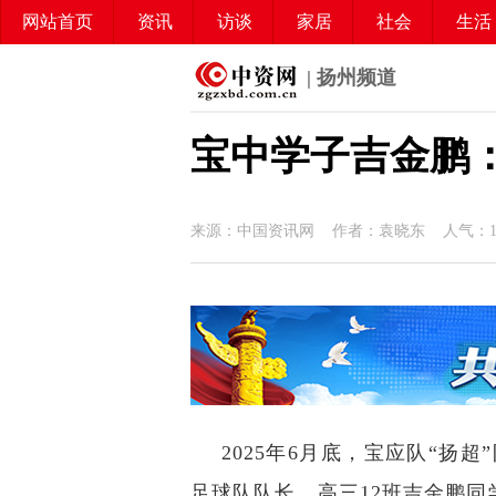
网站首页
资讯
访谈
家居
社会
生活
| 扬州频道
宝中学子吉金鹏
来源：中国资讯网 作者：袁晓东 人气：
2025年6月底，宝应队“扬
足球队队长、高三12班吉金鹏同