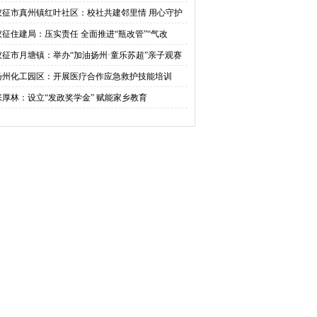
活动
仪征市真州镇红叶社区：校社共建邻里情 用心守护
成长
仪征住建局：压实责任 全面推进“瓶改管”“气改
”工作
仪征市月塘镇：举办“加油扬州·童乐苏超”亲子观赛
动六一
扬州化工园区：开展医疗合作应急救护技能培训
张厚林：设立“发政奖学金” 赋能家乡教育