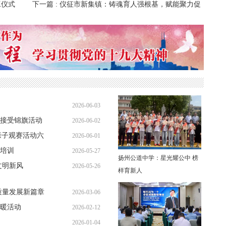
工仪式
下一篇
: 仪征市新集镇：铸魂育人强根基，赋能聚力促
振兴
2026-06-03
接受锦旗活动
2026-06-02
08:04:42
亲子观赛活动六
2026-06-01
07:49:14
培训
2026-05-27
07:44:08
扬州公道中学：星光耀公中 榜
文明新风
2026-05-26
07:43:13
样育新人
08:07:15
质量发展新篇章
2026-03-06
暖活动
2026-02-12
10:11:04
2026-01-04
08:26:56