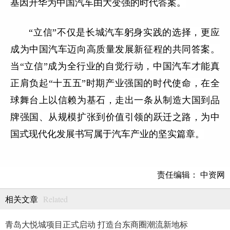
基因升华为中国汽车由大变强的时代答案。
“立信”不仅是长城汽车躬身实践的选择，更应
成为中国汽车迈向高质量发展新征程的共同答案。
当“立信”成为全行业的自觉行动，中国汽车才能真
正肩负起“十五五”时期产业强国的时代使命，在全
球舞台上以信赖为基石，走出一条从制造大国到品
牌强国、从规模扩张到价值引领的跃迁之路，为中
国式现代化发展书写属于汽车产业的坚实篇章。
责任编辑： 中资网
Related
相关文章
青岛大悦城项目正式启动 打造台东商圈潮流新地标