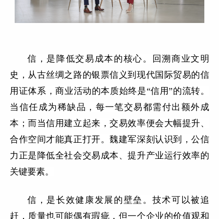
信，是降低交易成本的核心。回溯商业文明
史，从古丝绸之路的银票信义到现代国际贸易的信
用证体系，商业活动的本质始终是
“信用”的流转。
当信任成为稀缺品，每一笔交易都需付出额外成
本；而当信用建立起来，交易效率便会大幅提升、
合作空间才能真正打开。魏建军深刻认识到，公信
力正是降低全社会交易成本、提升产业运行效率的
关键要素。
信，是长效健康发展的壁垒。技术可以被追
赶，质量也可能偶有瑕疵，但一个企业的价值观和