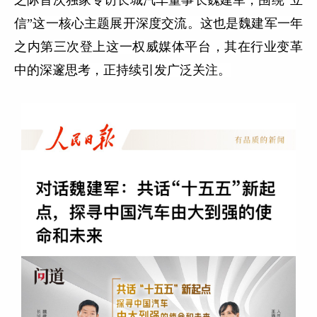
之际首次独家专访长城汽车董事长魏建军，围绕“立
信”这一核心主题展开深度交流。这也是魏建军一年
之内第三次登上这一权威媒体平台，其在行业变革
中的深邃思考，正持续引发广泛关注。