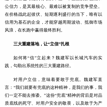
公信力，是其最核心、最难以被复制的竞争壁垒。
在价格战此起彼伏、短期逐利盛行的当下，唯有以
信用为基石的企业，才能穿越周期波动、抵御市场
风浪，在长跑中赢得最终胜利。
三大重建落地，让
“立信”扎根
如何将
“信”立起来？魏建军以长城汽车的实
践，勾勒出系统性的三大重建路径。
对用户立信，意味着要敢于兜底。魏建军直
言：
“我们就要有兜底的这种精神，是我们的事，我
们一定不能去推诿。”这份“兜底”精神的背后是对品
质底线的死守、对用户安全的敬畏，以及敢于为产