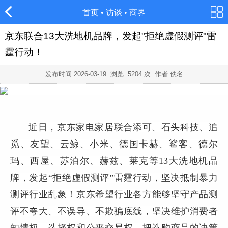
首页
•
访谈
•
商界
京东联合13大洗地机品牌，发起"拒绝虚假测评"雷
霆行动！
发布时间:
2026-03-19
浏览:
5204
次 作者:佚名
近日，京东家电家居联合添可、石头科技、追
觅、友望、云鲸、小米、德国卡赫、鲨客、德尔
玛、西屋、苏泊尔、赫兹、莱克等13大洗地机品
牌，发起“拒绝虚假测评”雷霆行动，坚决抵制暴力
测评行业乱象！京东希望行业各方能够坚守产品测
评不夸大、不误导、不欺骗底线，坚决维护消费者