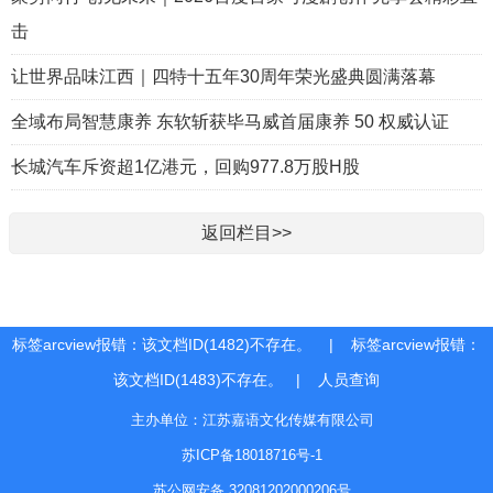
击
让世界品味江西｜四特十五年30周年荣光盛典圆满落幕
全域布局智慧康养 东软斩获毕马威首届康养 50 权威认证
长城汽车斥资超1亿港元，回购977.8万股H股
返回栏目>>
标签arcview报错：该文档ID(1482)不存在。 | 标签arcview报错：
该文档ID(1483)不存在。 |
人员查询
主办单位：江苏嘉语文化传媒有限公司
苏ICP备18018716号-1
苏公网安备 32081202000206号