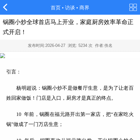
首页
•
访谈
•
商界
锅圈小炒全球首店马上开业，家庭厨房效率革命正
式开启！
发布时间:
2026-04-27
浏览:
5234
次 作者:佚名
引言：
杨明超说：锅圈小炒不是做餐厅生意，是为了让老百
姓回家做饭！门店是入口，厨房才是真正的终点。
10 年前，锅圈在福元路开出第一家店，把“在家吃火
锅”做成了一门万店生意；