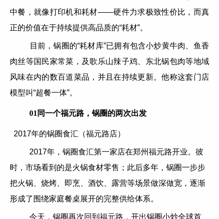
中餐，就像打印机和耗材——硬件力求极致性价比，而真
正的价值在于持续提供高品质的“耗材”。
目前，锅圈的“耗材库”已拥有包含小炒黄牛肉、鱼香
肉丝等国民家常菜，及歌乐山辣子鸡、东北锅包肉等地域
风味在内的数百道菜品，并且在持续更新。他称这套门店
模型叫“超餐一体”。
01同一个福元路，锅圈的两次出发
2017年的锅圈食汇（福元路店）
2017年，锅圈食汇第一家店在郑州福元路开业。彼
时，市场看到的是火锅食材零售；此后多年，锅圈一步步
把火锅、烧烤、即烹、酒饮、露营等场景做深做宽，逐渐
形成了围绕家庭餐桌展开的完整供给体系。
今天，锅圈再次回到福元路，开出锅圈小炒全球首