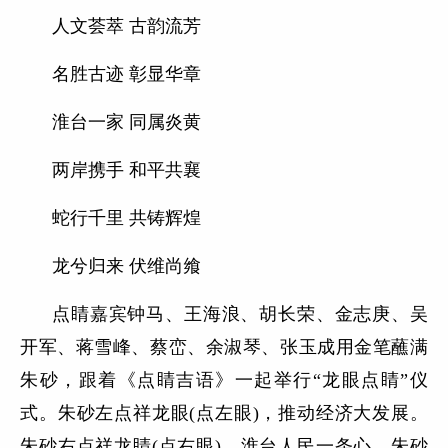
人文荟萃 古韵流芳
名胜古迹 彰显华章
淮台一家 同属炎黄
两岸携手 和平共襄
蛇行千里 共铸辉煌
龙兮归来 伏维尚飨
点睛嘉宾钟马、王海浪、胡长荣、金志庚、吴
开军、蒋雪峰、蔡峦、余淑琴、张玉成用金笔蘸满
朱砂，跟着《点睛吉语》一起举行“龙眼点睛”仪
式。朱砂左点祥龙眼(点左眼)，推动经济大发展。
朱砂右点祥龙睛(点右眼)，淮台人民一条心。朱砂