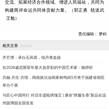
交流、拓展经济合作领域、增进人民福祉，共同为
构建两岸命运共同体贡献力量。（
郭正勇 嵇道武
王勉）
责任编辑： 梦屿
Related
相关文章
齐艺博：承白石风骨，续丹青血脉
在2026威尼斯双年展大放异彩的中国艺术家：杨烨炘
共融·共生·共情，闽籍旅法油画家林鸣岗5月将于福建省画院
举办个展
与匠心中国同行 对话非遗瓯绣瑰宝 | 康奈“绣履生香”新品在温
州园博园全国首发