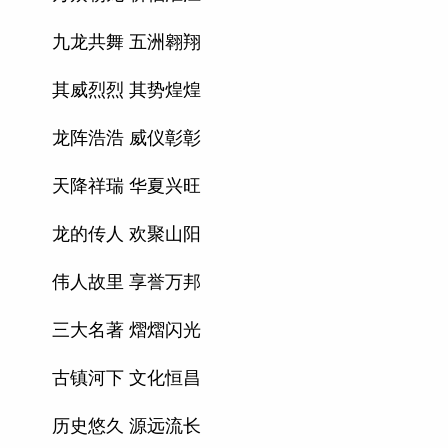
九龙共舞 五洲翱翔
其威烈烈 其势煌煌
龙阵浩浩 威仪彰彰
天降祥瑞 华夏兴旺
龙的传人 欢聚山阳
伟人故里 享誉万邦
三大名著 熠熠闪光
古镇河下 文化恒昌
历史悠久 源远流长