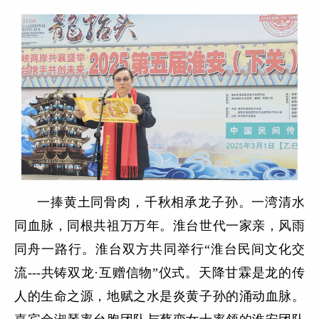
一捧黄土同骨肉，千秋相承龙子孙。一湾清水
同血脉，同根共祖万万年。淮台世代一家亲，风雨
同舟一路行。淮台双方共同举行“淮台民间文化交
流---共铸双龙·互赠信物”仪式。天降甘霖是龙的传
人的生命之源，地赋之水是炎黄子孙的涌动血脉。