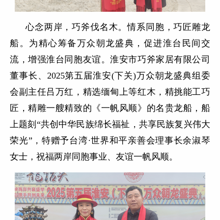
心念两岸，巧斧伐名木。情系同胞，巧匠雕龙
船。为精心筹备万众朝龙盛典，促进淮台民间交
流，增强淮台同胞友谊。淮安市巧斧家居有限公司
董事长、2025第五届淮安(下关)万众朝龙盛典组委
会副主任吕万红，精选缅甸上等红木，精挑能工巧
匠，精雕一艘精致的《一帆风顺》的名贵龙船，船
上题刻“共创中华民族绵长福祉，共享民族复兴伟大
荣光”，特赠予台湾·世界和平亲善会理事长余淑琴
女士，祝福两岸同胞事业、友谊一帆风顺。