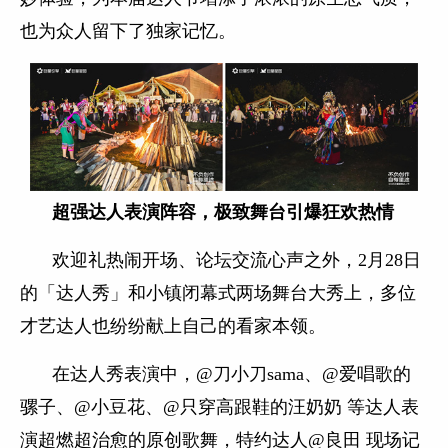
也为众人留下了独家记忆。
超强达人表演阵容，极致舞台引爆狂欢热情
欢迎礼热闹开场、论坛交流心声之外，2月28日
的「达人秀」和小镇闭幕式两场舞台大秀上，多位
才艺达人也纷纷献上自己的看家本领。
在达人秀表演中，@刀小刀sama、@爱唱歌的
骡子、@小豆花、@只穿高跟鞋的汪奶奶 等达人表
演超燃超治愈的原创歌舞，特约达人@良田 现场记