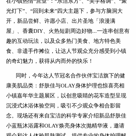
在小镇热情“营业”：“乐活东方”、“美学格调”、“聚
光灯下”、“回到未来”四大主题下，参与方脑洞大
开，新品尝鲜、许愿小店、出片圣地「浪漫满
屋」、香囊DIY、火热短剧周边好物...一连串创意有
趣的互动玩法，以及众多热门美食、地方特色美
食、非遗手作摊位，让达人节观众充分感受到小镇
的奇幻魅力，获得从内而外的快乐！
同时，今年达人节冠名合作伙伴宝洁旗下的健
康美肌品类：舒肤佳与OLAY身体护理也惊喜亮相
小镇嘉年华主题展区，以创意吸睛的花车造型呈现
沉浸式沐浴体验空间，吸引不少观众争相合影留
念。现场还有来自宝洁的科学专家介绍新品舒肤佳
小蓝瓶沐浴露和OLAY焕亮身体次抛精华液，邀请
观众和达人体验肌肤测试，提供专业的身体护理解