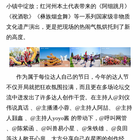
小镇中绽放；红河州本土代表带来的《阿细跳月》
《祝酒歌》《彝族烟盒舞》等一系列国家级非物质
文化遗产演出，更是把现场的热闹气氛烘托到了新
的高度。
作为属于每位达人自己的节日，今年的达人节
不仅开局就把狂欢氛围拉满，而且更在多场论坛交
流中迸发出了许多达人创作干货。在主持人@刘仪
伟说真话 、@主播潘小蓉、@主持人阿喆、 @主持
人颢鑫 、@主持人yoyo酱 的带动下，@呼叫网管
、@陈紫函 、@叫兽易小星 、@朱铁雄 、@良田
等达人敞开心扉，大方分享自己在星图的创作经