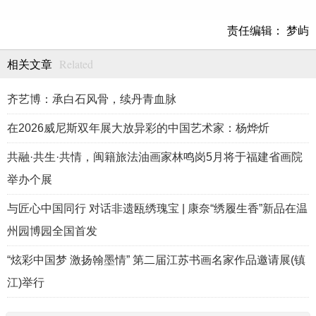
责任编辑： 梦屿
Related
相关文章
齐艺博：承白石风骨，续丹青血脉
在2026威尼斯双年展大放异彩的中国艺术家：杨烨炘
共融·共生·共情，闽籍旅法油画家林鸣岗5月将于福建省画院
举办个展
与匠心中国同行 对话非遗瓯绣瑰宝 | 康奈“绣履生香”新品在温
州园博园全国首发
“炫彩中国梦 激扬翰墨情” 第二届江苏书画名家作品邀请展(镇
江)举行