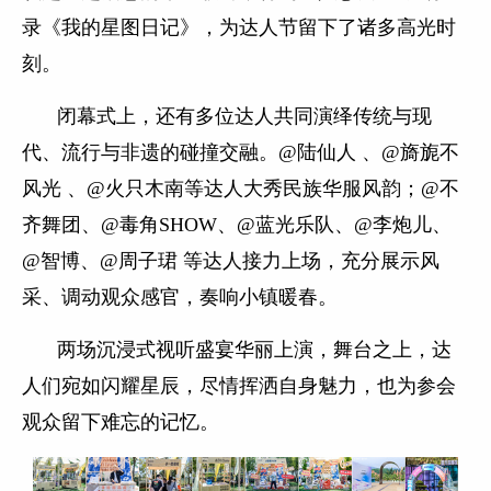
录《我的星图日记》，为达人节留下了诸多高光时
刻。
闭幕式上，还有多位达人共同演绎传统与现
代、流行与非遗的碰撞交融。@陆仙人 、@旖旎不
风光 、@火只木南等达人大秀民族华服风韵；@不
齐舞团、@毒角SHOW、@蓝光乐队、@李炮儿、
@智博、@周子珺 等达人接力上场，充分展示风
采、调动观众感官，奏响小镇暖春。
两场沉浸式视听盛宴华丽上演，舞台之上，达
人们宛如闪耀星辰，尽情挥洒自身魅力，也为参会
观众留下难忘的记忆。