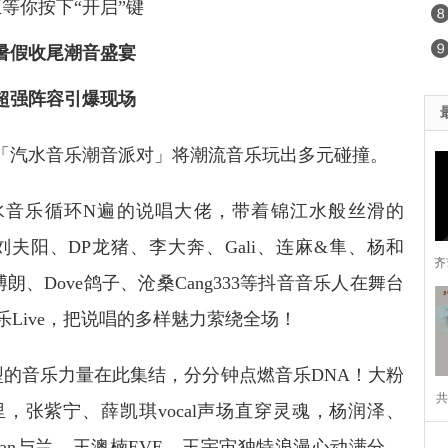
等你按下“开启”键
暑假收尾潮音盛宴
超强阵容引爆现场
都「汽水音乐潮音派对」将潮流音乐玩出多元碰撞。
汽水音乐循环N遍的说唱大佬，带着锦江水般丝滑的
刘夫阳、DP龙猪、李大奔、Gali、连麻&隼、杨和
齐
博朗、Dove鸽子、沧桑Cang333等抖音音乐人在舞台
Live，把说唱的多样魅力萦绕全场！
型的音乐力量在此集结，分分钟点燃音乐DNA！大粉
共
，张紫宁、薛凯琪vocal声场直穿灵魂，杨润泽、
法
ulan与兰、王澳楠EVE、王宇宙独特浪漫心动满分，