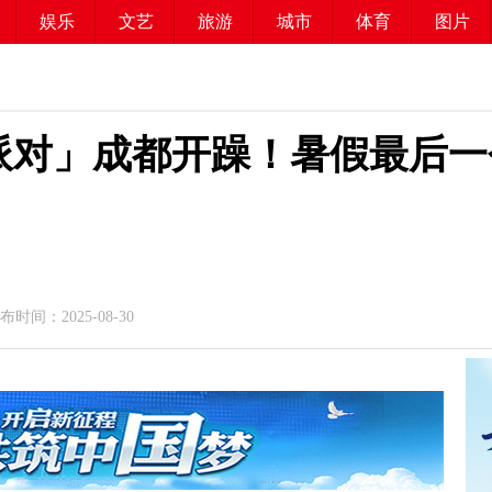
娱乐
文艺
旅游
城市
体育
图片
派对」成都开躁！暑假最后一
时间：2025-08-30