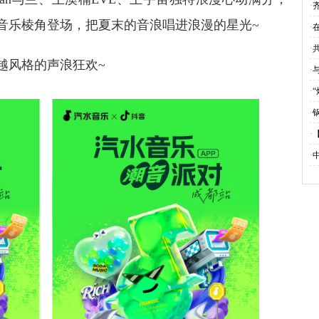
·
音乐棱角登场，把夏末的音浪唱进浪漫的星光~
·
炘
·
越风格的声浪狂欢~
建
·
香
·
邀
·
略
·
池
·
站