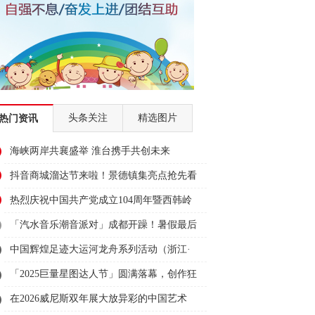
头条关注
精选图片
热门资讯
海峡两岸共襄盛举 淮台携手共创未来
抖音商城溜达节来啦！景德镇集亮点抢先看
～
热烈庆祝中国共产党成立104周年暨西韩岭
乡谢店村群众文艺展演
「汽水音乐潮音派对」成都开躁！暑假最后
一个音乐节，包好耍！
中国辉煌足迹大运河龙舟系列活动（浙江·
绍兴柯桥站）活力开桨
「2025巨量星图达人节」圆满落幕，创作狂
欢不散场
在2026威尼斯双年展大放异彩的中国艺术