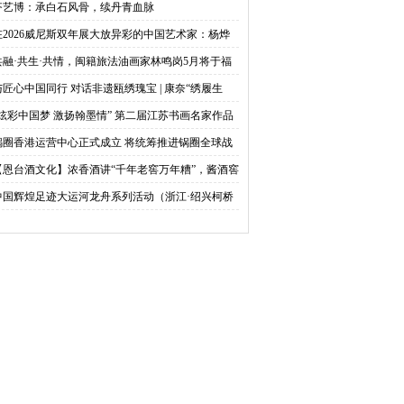
齐艺博：承白石风骨，续丹青血脉
在2026威尼斯双年展大放异彩的中国艺术家：杨烨
建省画院举办个展
香”新品在温州园博园
共融·共生·共情，闽籍旅法油画家林鸣岗5月将于福
省画院举办个展
与匠心中国同行 对话非遗瓯绣瑰宝 | 康奈“绣履生
”新品在温州园博园全国首发
“炫彩中国梦 激扬翰墨情” 第二届江苏书画名家作品
请展(镇江)举行
锅圈香港运营中心正式成立 将统筹推进锅圈全球战
【恩台酒文化】浓香酒讲“千年老窖万年糟”，酱酒窖
呢？
中国辉煌足迹大运河龙舟系列活动（浙江·绍兴柯桥
）活力开桨