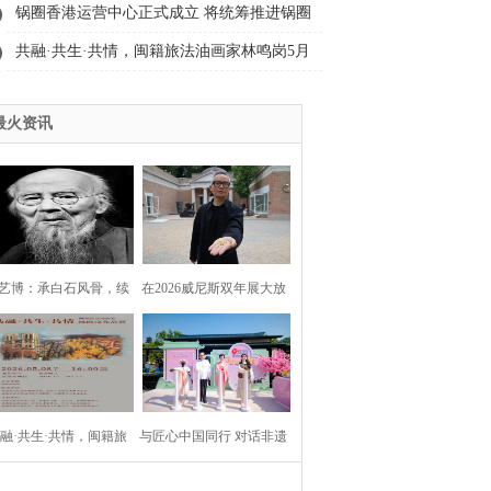
家：杨烨炘
锅圈香港运营中心正式成立 将统筹推进锅圈
全球战略
共融·共生·共情，闽籍旅法油画家林鸣岗5月
将于福建省画院举办个展
最火资讯
艺博：承白石风骨，续
在2026威尼斯双年展大放
丹青血脉
异彩的中国艺术家：杨烨
炘
融·共生·共情，闽籍旅
与匠心中国同行 对话非遗
油画家林鸣岗5月将于福
瓯绣瑰宝 | 康奈“绣履生