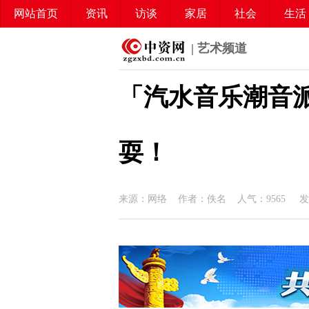
网站首页
资讯
访谈
家居
社会
生活
| 艺术频道
「汽水音乐潮音
耍！
来源：网络 作者：佚名 人气：
9565
发布