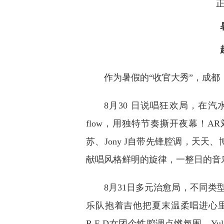
正
作为暑假的“收官大秀”，成
8月30 日说唱狂欢局，在
flow，用独特节奏撕开夜幕！AR
苏、Jony J自带先锋腔调，天天、
献唱风格鲜明的旋律，一整日的音乐
8月31日多元治愈局，不同类
乐队抱着吉他把夏末温柔唱进心里
R.E.D女团个性腔调点燃氛围，Y