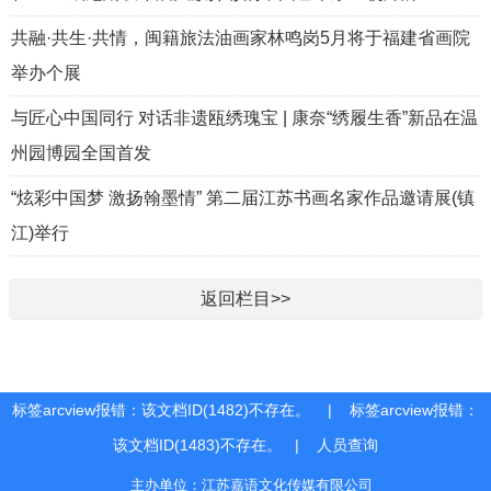
共融·共生·共情，闽籍旅法油画家林鸣岗5月将于福建省画院
举办个展
与匠心中国同行 对话非遗瓯绣瑰宝 | 康奈“绣履生香”新品在温
州园博园全国首发
“炫彩中国梦 激扬翰墨情” 第二届江苏书画名家作品邀请展(镇
江)举行
返回栏目>>
标签arcview报错：该文档ID(1482)不存在。 | 标签arcview报错：
该文档ID(1483)不存在。 |
人员查询
主办单位：江苏嘉语文化传媒有限公司