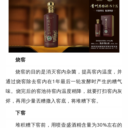
烧窖
烧窖的目的是消灭窖内杂菌，提高窖内温度，并
通过烧窖除去窖内在1年最后一轮发酵时产生的糟气
味。烧完后的窖池待窖内温度稍降，就要打扫窖内灰
烬，再用少量丟糟撒入窖底，将堆糟下窖。
下窖
堆积糟下窖前，用喷壶盛酒精含量为30%左右的