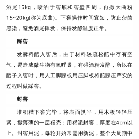
酒尾15kg，喷洒于窖底和窖壁四周，再撒大曲粉
15~20kg(称为底曲)。下窖操作时间宜短，防止杂菌
感染，避免酒尾挥发，保持发酵温度正常。
踩窖
发酵料醅入窖后，由于材料较疏松醅中存有空
气，易造成微生物有氧呼吸，有碍酒精发酵，所以在
醅子入窖时，用人工脚踩或用压脚板将醅踩压严实的
过程叫做踩窖。
封窖
堆积糟下窖完毕，将表面扒平，用木板轻轻压
紧，撒薄薄的一层稻壳；用稀泥封窖，厚度在4cm以
上。封窖用泥，每轮开始常需用新泥，整个大周期中