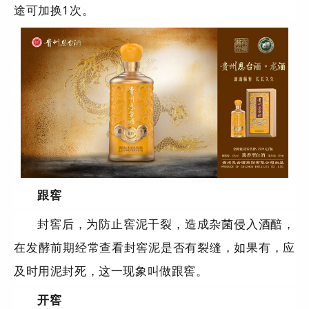
途可加换1次。
跟窖
封窖后，为防止窖泥干裂，造成杂菌侵入酒醅，
在发酵前期经常查看封窖泥是否有裂缝，如果有，应
及时用泥封死，这一现象叫做跟窖。
开窖