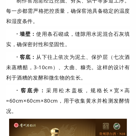
制作窖池需经过挖掘、夯实、烘干等多道工序。
每一步都需严格把控质量，确保窖池具备稳定的温度
和湿度条件。
· 墙壁：
使用条石砌成，缝隙用水泥混合石灰填
实，确保密封性和坚固性。
· 窖底：
从下往上依次为泥土、保护层（七次酒
未蒸糟醅，3-10cm）、大曲、糠壳。这样的设计有
利于酒糟的发酵和微生物的生长。
· 窖底井：
采用松木盖板，规格长×宽×高
=60cm×60cm×80cm，用于收集黄水并检测发酵情
况。