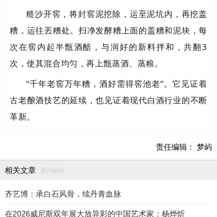
糙沙开窖，将封窖泥挖除，运至泥坑内，再挖盖
糟，运往丟糟处。扫净发酵糟上面的盖糟和泥块，每
次在窖内起半甑酒醅，与润好的新料拌和，共翻3
次，使其混合均匀，再上甑蒸酒、蒸粮。
“千年老窖万年糟，酒好需得窖池老”。它见证着
古老酿酒技艺的延续，也见证着现代白酒行业的不断
革新。
责任编辑： 梦屿
Related
相关文章
齐艺博：承白石风骨，续丹青血脉
在2026威尼斯双年展大放异彩的中国艺术家：杨烨炘