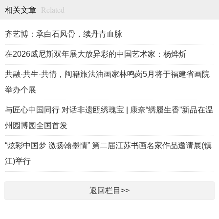
Related
相关文章
齐艺博：承白石风骨，续丹青血脉
在2026威尼斯双年展大放异彩的中国艺术家：杨烨炘
共融·共生·共情，闽籍旅法油画家林鸣岗5月将于福建省画院
举办个展
与匠心中国同行 对话非遗瓯绣瑰宝 | 康奈“绣履生香”新品在温
州园博园全国首发
“炫彩中国梦 激扬翰墨情” 第二届江苏书画名家作品邀请展(镇
江)举行
返回栏目>>