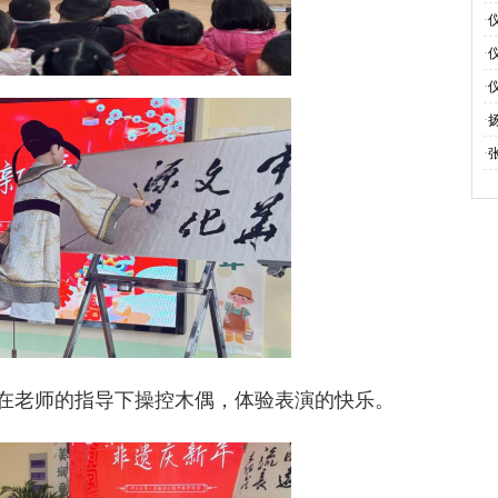
旗
·
伴
·
电
·
活
·
·
在老师的指导下操控木偶，体验表演的快乐。