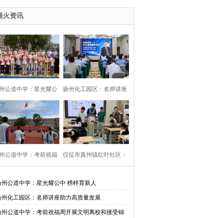
最火资讯
州公道中学：星光耀公
扬州化工园区：名师讲座
中 榜样育新人
助力高质量发展
州公道中学：考前祝福
仪征市真州镇红叶社区：
开展文明离校和接受锦
校社共建邻里情 用心守护
扬州公道中学：星光耀公中 榜样育新人
扬州化工园区：名师讲座助力高质量发展
旗活动
伴成长
扬州公道中学：考前祝福周开展文明离校和接受锦