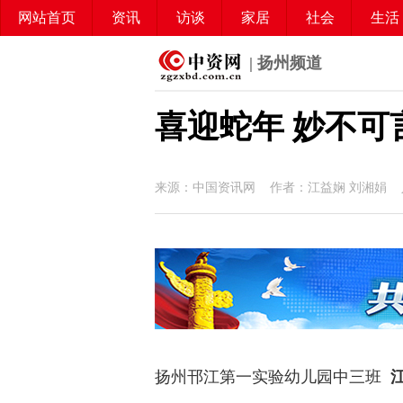
网站首页
资讯
访谈
家居
社会
生活
| 扬州频道
喜迎蛇年 妙不可
来源：中国资讯网 作者：江益娴 刘湘娟 
扬州邗江第一实验幼儿园中三班