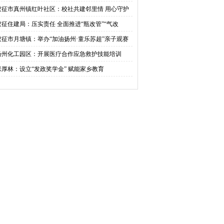
活动
仪征市真州镇红叶社区：校社共建邻里情 用心守护
成长
仪征住建局：压实责任 全面推进“瓶改管”“气改
”工作
仪征市月塘镇：举办“加油扬州·童乐苏超”亲子观赛
动六一
扬州化工园区：开展医疗合作应急救护技能培训
张厚林：设立“发政奖学金” 赋能家乡教育