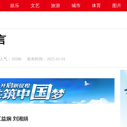
娱乐
文艺
旅游
城市
体育
图片
言
人气：
10588
发布时间：2025-01-01
江益娴
刘湘娟