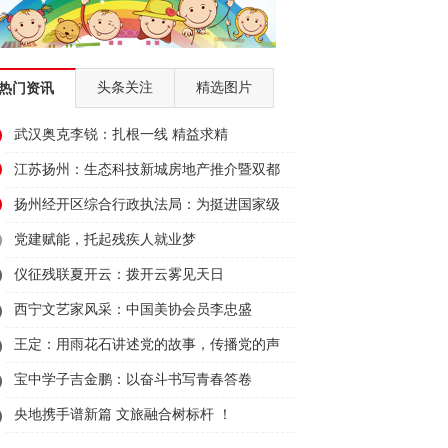
头条关注
精选图片
热门资讯
武汉奥克李锐：扎根一线 精益求精
江苏扬州：生态科技新城房地产推介暨双都
大厦招商会顺利举行
扬州经开区综合行政执法局：为挺进国家级
经开区50强贡献城管力量
党建赋能，托起残疾人就业梦
仪征残联夏开云：拨开云雾见天日
西宁文艺家风采：中国美协会员李忠盛
王定：用雨花石讲述党的故事，传播党的声
音
宝中学子吉金鹏：以奋斗书写青春答卷
央地携手谱新篇 文旅融合树标杆 ！