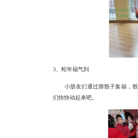
3、蛇年福气到
小朋友们通过掷骰子集福，骰
们快快动起来吧。