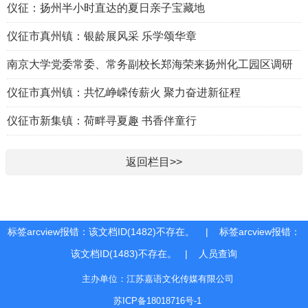
仪征：扬州半小时直达的夏日亲子宝藏地
仪征市真州镇：银龄展风采 乐学颂华章
南京大学党委常委、常务副校长郑海荣来扬州化工园区调研
仪征市真州镇：共忆峥嵘传薪火 聚力奋进新征程
仪征市新集镇：荷畔寻夏趣 书香伴童行
返回栏目>>
标签arcview报错：该文档ID(1482)不存在。 | 标签arcview报错：
该文档ID(1483)不存在。 |
人员查询
主办单位：江苏嘉语文化传媒有限公司
苏ICP备18018716号-1