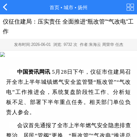
首页
•
城市
•
扬州
仪征住建局：压实责任 全面推进“瓶改管”“气改电”工
作
发布时间:
2026-06-01
浏览:
9732
次 作者:朱海云 周荣华 任杰
中国资讯网讯
5月28日下午，仪征市住建局召
开全市上半年城镇燃气安全监管暨“瓶改管”“气改
电”工作推进会，系统复盘阶段性工作、分析短
板不足、部署下半年重点任务。相关部门单位负
责人参会。
会议首先通报了全市上半年燃气安全隐患排查
整治、居民“管阀”更换、“瓶改管”“气改电”推进总