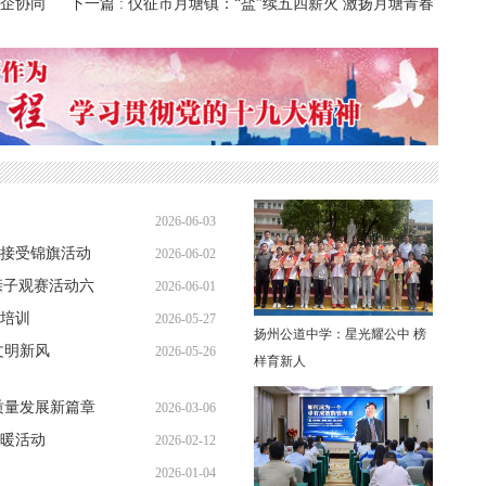
银企协同
下一篇
: 仪征市月塘镇：“盐”续五四薪火 激扬月塘青春
2026-06-03
接受锦旗活动
2026-06-02
08:04:42
亲子观赛活动六
2026-06-01
07:49:14
培训
2026-05-27
07:44:08
扬州公道中学：星光耀公中 榜
文明新风
2026-05-26
07:43:13
样育新人
08:07:15
质量发展新篇章
2026-03-06
暖活动
2026-02-12
10:11:04
2026-01-04
08:26:56