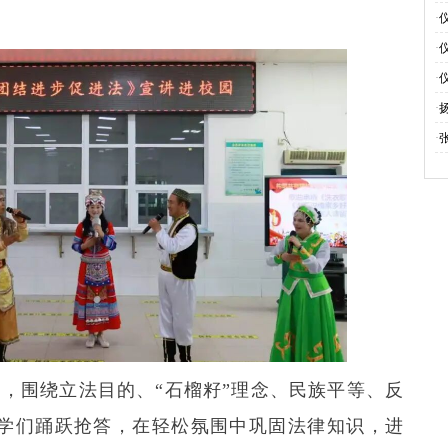
旗
·
伴
·
电
·
活
·
·
，围绕立法目的、“石榴籽”理念、民族平等、反
学们踊跃抢答，在轻松氛围中巩固法律知识，进