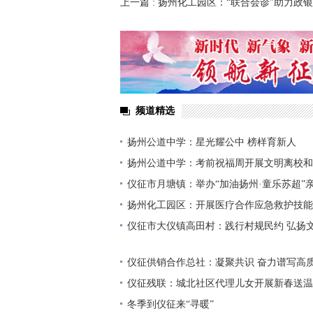
上一篇
: 扬州化工园区：“联合会诊”助力政
频道精选
扬州公道中学：星光耀公中 榜样育新人
扬州公道中学：考前祝福周开展文明离校和
仪征市月塘镇：举办“加油扬州·童乐苏超”
一
扬州化工园区：开展医疗合作应急救护技能
仪征市大仪镇高田村：践行村规民约 弘扬
仪征供销合作总社：凝聚共识 奋力谱写高
仪征残联：城北社区代理儿女开展新春送温
冬季到仪征来“寻暖”