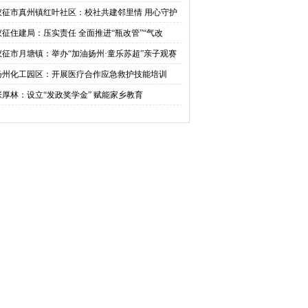
活动
仪征市真州镇红叶社区：校社共建邻里情 用心守护
成长
仪征住建局：压实责任 全面推进“瓶改管”“气改
”工作
仪征市月塘镇：举办“加油扬州·童乐苏超”亲子观赛
动六一
扬州化工园区：开展医疗合作应急救护技能培训
张厚林：设立“发政奖学金” 赋能家乡教育