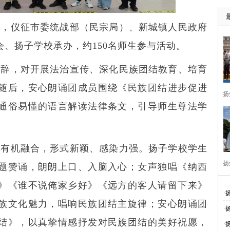
导，仪征市委统战部（民宗局）、新城镇人民政府
、扬子学校承办，约150名师生参与活动。
致辞，对开展法治宣传、深化民族团结教育、培育
随后，安心朗诵团成员围绕《民族团结进步促进
扬
通俗易懂的语言解读法律条文，引导师生尊法学
。
演有机融合，形式新颖、感染力强。扬子学校学生
扬
题赞诵，朗朗上口、入脑入心；女声独唱《纳西
》《谁不说俺家乡好》《远方的客人请留下来》
周
·
族文化魅力，唱响民族团结主旋律；安心朗诵团
·
结》，以真挚情感抒发对民族团结的美好祝愿，
·