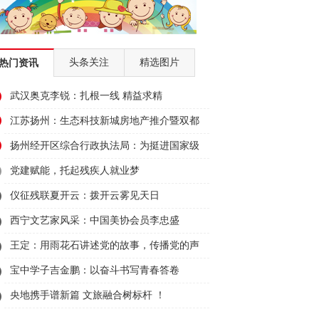
头条关注
精选图片
热门资讯
武汉奥克李锐：扎根一线 精益求精
江苏扬州：生态科技新城房地产推介暨双都
大厦招商会顺利举行
扬州经开区综合行政执法局：为挺进国家级
经开区50强贡献城管力量
党建赋能，托起残疾人就业梦
仪征残联夏开云：拨开云雾见天日
西宁文艺家风采：中国美协会员李忠盛
王定：用雨花石讲述党的故事，传播党的声
音
宝中学子吉金鹏：以奋斗书写青春答卷
央地携手谱新篇 文旅融合树标杆 ！