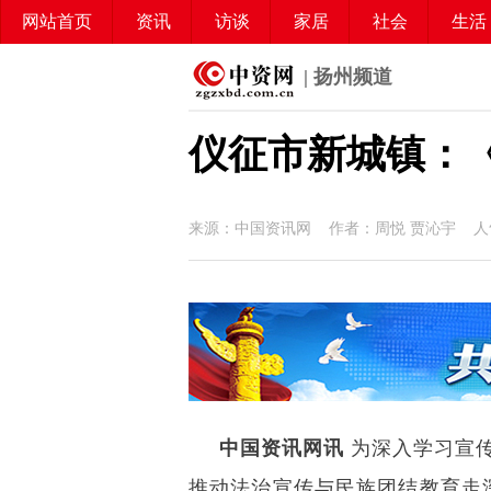
网站首页
资讯
访谈
家居
社会
生活
| 扬州频道
仪征市新城镇：
来源：中国资讯网 作者：周悦 贾沁宇 人
中国资讯网讯
为深入学习宣
推动法治宣传与民族团结教育走