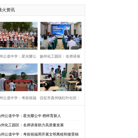
最火资讯
州公道中学：星光耀公
扬州化工园区：名师讲座
中 榜样育新人
助力高质量发展
州公道中学：考前祝福
仪征市真州镇红叶社区：
开展文明离校和接受锦
校社共建邻里情 用心守护
扬州公道中学：星光耀公中 榜样育新人
扬州化工园区：名师讲座助力高质量发展
旗活动
伴成长
扬州公道中学：考前祝福周开展文明离校和接受锦