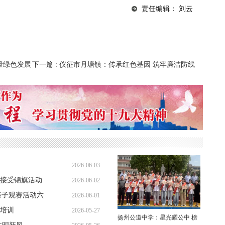
责任编辑： 刘云
量绿色发展
下一篇
: 仪征市月塘镇：传承红色基因 筑牢廉洁防线
2026-06-03
接受锦旗活动
2026-06-02
08:04:42
亲子观赛活动六
2026-06-01
07:49:14
培训
2026-05-27
07:44:08
扬州公道中学：星光耀公中 榜