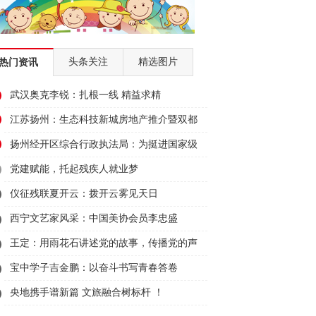
头条关注
精选图片
热门资讯
武汉奥克李锐：扎根一线 精益求精
江苏扬州：生态科技新城房地产推介暨双都
大厦招商会顺利举行
扬州经开区综合行政执法局：为挺进国家级
经开区50强贡献城管力量
党建赋能，托起残疾人就业梦
仪征残联夏开云：拨开云雾见天日
西宁文艺家风采：中国美协会员李忠盛
王定：用雨花石讲述党的故事，传播党的声
音
宝中学子吉金鹏：以奋斗书写青春答卷
央地携手谱新篇 文旅融合树标杆 ！