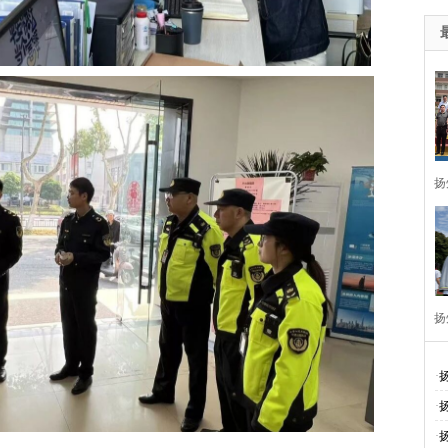
扬
扬
周
·
·
·