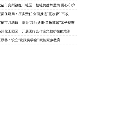
活动
仪征市真州镇红叶社区：校社共建邻里情 用心守护
成长
仪征住建局：压实责任 全面推进“瓶改管”“气改
”工作
仪征市月塘镇：举办“加油扬州·童乐苏超”亲子观赛
动六一
扬州化工园区：开展医疗合作应急救护技能培训
张厚林：设立“发政奖学金” 赋能家乡教育