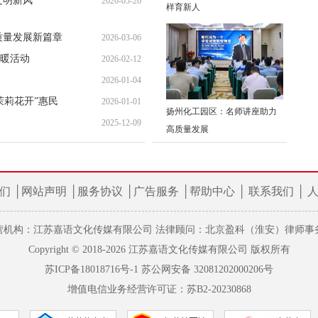
文明新风
2026-05-26
07:43:13
样育新人
08:07:15
质量发展新篇章
2026-03-06
暖活动
2026-02-12
10:11:04
2026-01-04
08:26:56
茉莉花开”惠民
2026-01-01
08:52:04
扬州化工园区：名师讲座助力
2025-12-09
09:37:07
高质量发展
08:11:23
们
│
网站声明
│
服务协议
│
广告服务
│
帮助中心
│
联系我们
│
营机构：江苏嘉语文化传媒有限公司 法律顾问：北京盈科（淮安）律师事
Copyright © 2018-2026 江苏嘉语文化传媒有限公司 版权所有
苏ICP备18018716号-1
苏公网安备 32081202000206号
增值电信业务经营许可证：苏B2-20230868