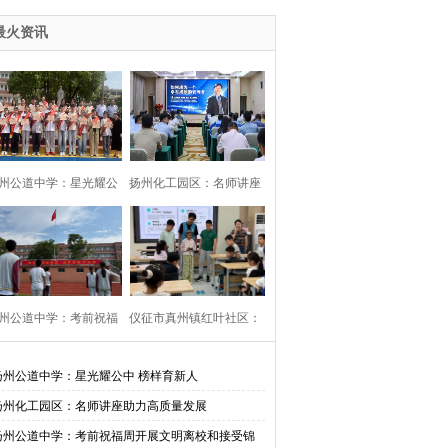
最火资讯
州公道中学：星光耀公
扬州化工园区：名师讲座
中 榜样育新人
助力高质量发展
州公道中学：考前祝福
仪征市真州镇红叶社区：
开展文明离校和接受锦
校社共建邻里情 用心守护
扬州公道中学：星光耀公中 榜样育新人
扬州化工园区：名师讲座助力高质量发展
旗活动
伴成长
扬州公道中学：考前祝福周开展文明离校和接受锦