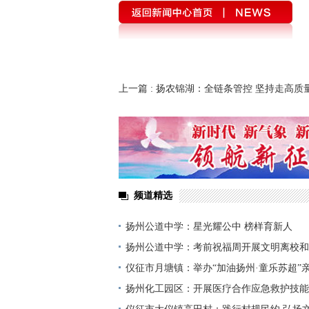
上一篇
: 扬农锦湖：全链条管控 坚持走高质
之路
频道精选
扬州公道中学：星光耀公中 榜样育新人
扬州公道中学：考前祝福周开展文明离校和
仪征市月塘镇：举办“加油扬州·童乐苏超”
一
扬州化工园区：开展医疗合作应急救护技能