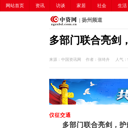
网站首页
资讯
访谈
家居
社会
生活
| 扬州频道
多部门联合亮剑
来源：中国资讯网 作者：张绮卉 人气：
仪征交通
多部门联合亮剑，护