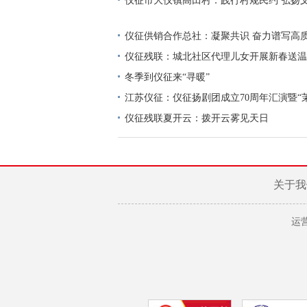
仪征市大仪镇高田村：践行村规民约 弘扬
仪征供销合作总社：凝聚共识 奋力谱写高
仪征残联：城北社区代理儿女开展新春送温
冬季到仪征来“寻暖”
江苏仪征：仪征扬剧团成立70周年汇演暨“
戏剧周启动
仪征残联夏开云：拨开云雾见天日
关于我
运