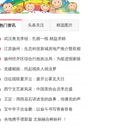
头条关注
精选图片
热门资讯
武汉奥克李锐：扎根一线 精益求精
江苏扬州：生态科技新城房地产推介暨双都
大厦招商会顺利举行
扬州经开区综合行政执法局：为挺进国家级
经开区50强贡献城管力量
党建赋能，托起残疾人就业梦
仪征残联夏开云：拨开云雾见天日
西宁文艺家风采：中国美协会员李忠盛
王定：用雨花石讲述党的故事，传播党的声
音
宝中学子吉金鹏：以奋斗书写青春答卷
央地携手谱新篇 文旅融合树标杆 ！