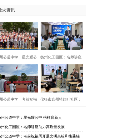
最火资讯
州公道中学：星光耀公
扬州化工园区：名师讲座
中 榜样育新人
助力高质量发展
州公道中学：考前祝福
仪征市真州镇红叶社区：
开展文明离校和接受锦
校社共建邻里情 用心守护
扬州公道中学：星光耀公中 榜样育新人
扬州化工园区：名师讲座助力高质量发展
旗活动
伴成长
扬州公道中学：考前祝福周开展文明离校和接受锦