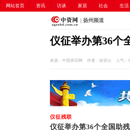
网站首页
资讯
访谈
家居
社会
生活
| 扬州频道
仪征举办第36个
来源：中国资讯网 作者：徐安沁 人气：
仪征残联
仪征举办第36个全国助