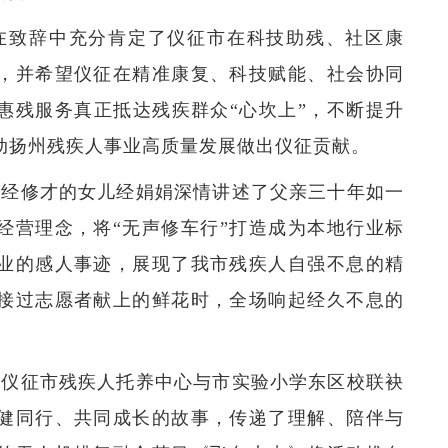
在致辞中充分肯定了仪征市在科技助残、社区康
，并希望仪征在精准康复、科技赋能、社会协同
惠残服务真正抵达残疾群众
“
心坎上
”
，不断提升
动扬州残疾人事业高质量发展做出仪征贡献。
士经修才的女儿经娟娟深情讲述了父亲三十年如一
经营理念，将
“
无声修车行
”
打造成为本地行业标
业的感人事迹，展现了我市残疾人自强不息的精
接过志愿者献上的鲜花时，全场响起经久不息的
由仪征市残疾人托养中心与市实验小学东区校联袂
健同行、共同成长的故事，传递了理解、陪伴与