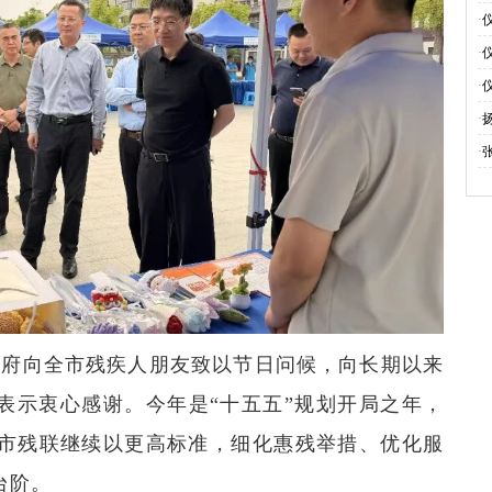
旗
·
伴
·
电
·
活
·
·
政府向全市残疾人朋友致以节日问候，向长期以来
表示衷心感谢。今年是
“
十五五
”
规划开局之年，
望市残联继续以更高标准，细化惠残举措、优化服
台阶。