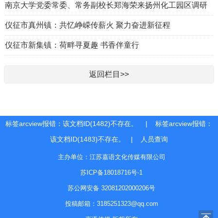
南京大学党委常委、常务副校长郑海荣来扬州化工园区调研
仪征市真州镇：共忆峥嵘传薪火 聚力奋进新征程
仪征市新集镇：荷畔寻夏趣 书香伴童行
返回栏目>>
标签arcview报错：该文档ID(1482)不存在。 | 标签arcview报错：
该文档ID(1483)不存在。 |
人员查询
主办单位：江苏嘉语文化传媒有限公司
苏ICP备18018716号-1
苏公网安备 32081202000206号
投稿邮箱：3185251323@qq.com