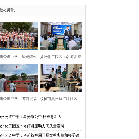
最火资讯
州公道中学：星光耀公
扬州化工园区：名师讲座
中 榜样育新人
助力高质量发展
州公道中学：考前祝福
仪征市真州镇红叶社区：
开展文明离校和接受锦
校社共建邻里情 用心守护
扬州公道中学：星光耀公中 榜样育新人
扬州化工园区：名师讲座助力高质量发展
旗活动
伴成长
扬州公道中学：考前祝福周开展文明离校和接受锦