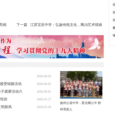
旗
·
伴
·
电
·
新亮相
下一篇
: 江苏宝应中学：弘扬传统文化，陶冶艺术情操
活
·
·
2026-06-03
接受锦旗活动
2026-06-02
08:04:42
亲子观赛活动六
2026-06-01
07:49:14
培训
2026-05-27
07:44:08
扬州公道中学：星光耀公中 榜
文明新风
2026-05-26
07:43:13
样育新人
08:07:15