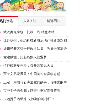
头条关注
精选图片
热门资讯
武汉奥克李锐：扎根一线 精益求精
江苏扬州：生态科技新城房地产推介暨双都
大厦招商会顺利举行
扬州经开区综合行政执法局：为挺进国家级
经开区50强贡献城管力量
党建赋能，托起残疾人就业梦
仪征残联夏开云：拨开云雾见天日
西宁文艺家风采：中国美协会员李忠盛
王定：用雨花石讲述党的故事，传播党的声
音
宝中学子吉金鹏：以奋斗书写青春答卷
央地携手谱新篇 文旅融合树标杆 ！