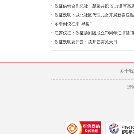
仪征供销合作总社：凝聚共识 奋力谱写高
仪征残联：城北社区代理儿女开展新春送温
冬季到仪征来“寻暖”
江苏仪征：仪征扬剧团成立70周年汇演暨“
戏剧周启动
仪征残联夏开云：拨开云雾见天日
关于我
运