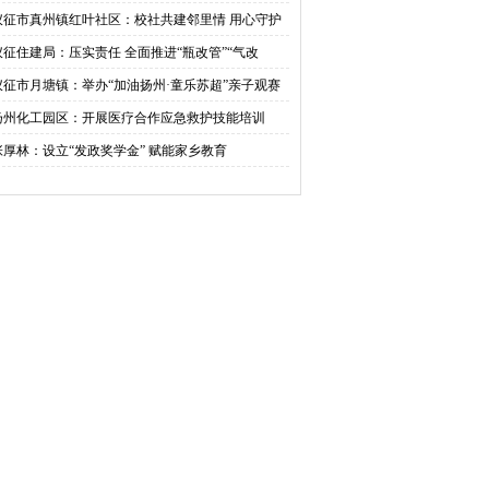
活动
仪征市真州镇红叶社区：校社共建邻里情 用心守护
成长
仪征住建局：压实责任 全面推进“瓶改管”“气改
”工作
仪征市月塘镇：举办“加油扬州·童乐苏超”亲子观赛
动六一
扬州化工园区：开展医疗合作应急救护技能培训
张厚林：设立“发政奖学金” 赋能家乡教育