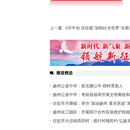
上一篇
: 6月中旬 仪征版“加勒比水世界”全
频道精选
扬州公道中学：星光耀公中 榜样育新人
扬州公道中学：考前祝福周开展文明离校和
仪征市月塘镇：举办“加油扬州·童乐苏超”
一
扬州化工园区：开展医疗合作应急救护技能
仪征市大仪镇高田村：践行村规民约 弘扬