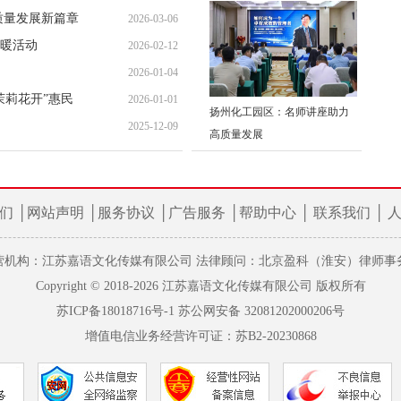
质量发展新篇章
2026-03-06
暖活动
2026-02-12
10:11:04
2026-01-04
08:26:56
茉莉花开”惠民
2026-01-01
08:52:04
扬州化工园区：名师讲座助力
2025-12-09
09:37:07
高质量发展
08:11:23
们
│
网站声明
│
服务协议
│
广告服务
│
帮助中心
│
联系我们
│
营机构：江苏嘉语文化传媒有限公司 法律顾问：北京盈科（淮安）律师事
Copyright © 2018-2026 江苏嘉语文化传媒有限公司 版权所有
苏ICP备18018716号-1
苏公网安备 32081202000206号
增值电信业务经营许可证：苏B2-20230868