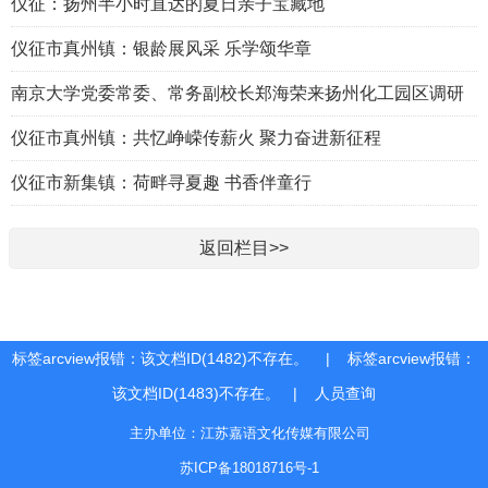
仪征：扬州半小时直达的夏日亲子宝藏地
仪征市真州镇：银龄展风采 乐学颂华章
南京大学党委常委、常务副校长郑海荣来扬州化工园区调研
仪征市真州镇：共忆峥嵘传薪火 聚力奋进新征程
仪征市新集镇：荷畔寻夏趣 书香伴童行
返回栏目>>
标签arcview报错：该文档ID(1482)不存在。 | 标签arcview报错：
该文档ID(1483)不存在。 |
人员查询
主办单位：江苏嘉语文化传媒有限公司
苏ICP备18018716号-1